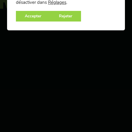
désactiver dans
Réglages
.
Accepter
Rejeter