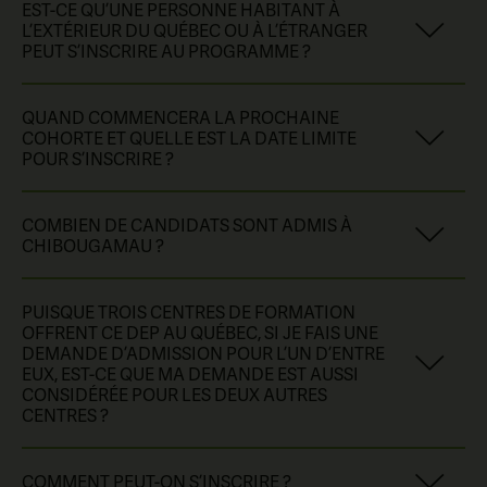
EST-CE QU’UNE PERSONNE HABITANT À
L’EXTÉRIEUR DU QUÉBEC OU À L’ÉTRANGER
PEUT S’INSCRIRE AU PROGRAMME ?
Non, seuls les citoyens canadiens et résidents
QUAND COMMENCERA LA PROCHAINE
permanents du Canada se qualifiant à titre de résident
COHORTE ET QUELLE EST LA DATE LIMITE
du Québec
,
selon
le
Règlement
,
sont adm
i
ssibles à cette
POUR S’INSCRIRE ?
formation
.
Les c
a
ndidats
provenant des autres
provinces ne sont donc pas admissibles.
La prochaine cohorte se déroulera du 18 août 2026
au
COMBIEN DE CANDIDATS SONT ADMIS À
3
mai 2027
. I
l
est
possible de déposer une demande
CHIBOUGAMAU ?
er
er
d’admission entre le 1
décembre 2025 et le 1
mars
2026 inclusivement.
Notre
prochaine
cohorte
(
août
2026
)
comprendra 48
PUISQUE TROIS CENTRES DE FORMATION
élèves.
OFFRENT CE DEP AU QUÉBEC, SI JE FAIS UNE
DEMANDE D’ADMISSION POUR L’UN D’ENTRE
EUX, EST-CE QUE MA DEMANDE EST AUSSI
CONSIDÉRÉE POUR LES DEUX AUTRES
CENTRES ?
Pour le traitement des demandes d’admission et du
COMMENT PEUT-ON S’INSCRIRE ?
processus de sélection, le CFP Baie-James à