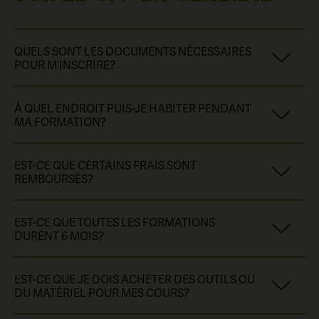
QUELS SONT LES DOCUMENTS NÉCESSAIRES
POUR M’INSCRIRE?
Visite cette page
de notre site pour connaître les détails
À QUEL ENDROIT PUIS-JE HABITER PENDANT
administratifs de ton admission.
MA FORMATION?
Le personnel de l’admission peut t’accompagner dans la
EST-CE QUE CERTAINS FRAIS SONT
recherche d’un lieu pour vivre.
REMBOURSÉS?
Communique avec nous!
Pour TOUS les élèves, les frais de matériel
(cahiers et
EST-CE QUE TOUTES LES FORMATIONS
matériel inclus dans les frais de formation)
sont
DURENT 6 MOIS?
remboursés à la
DIPLOMATION
. Prendre note que ça ne
concerne pas les droits de scolarité.
Seuls les programmes d’études menant à des emplois du
EST-CE QUE JE DOIS ACHETER DES OUTILS OU
monde minier sont de 6 mois. Nous avons des formations
DU MATÉRIEL POUR MES COURS?
pour l’entretien mécanique, la construction et la santé
qui sont d’une durée de 6 à 16 mois. Pour voir tous les