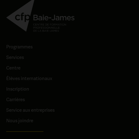
groupes sous-représentés (femmes, minorités
visibles et ethniques ainsi que personnes
autochtones) OU encore habitant dans des régions
ciblées. Pour plus de détails :
Monteurs de ligne –
Programme Une carrière à ta hauteur | Hydro-
Québec
Programmes
Services
Centre
Élèves internationaux
Inscription
Carrières
Service aux entreprises
Nous joindre