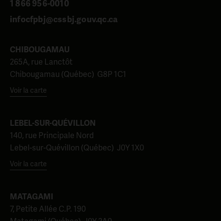
1 866 956-0010
infocfpbj@cssbj.gouv.qc.ca
CHIBOUGAMAU
265A, rue Lanctôt
Chibougamau (Québec) G8P 1C1
Voir la carte
LEBEL-SUR-QUÉVILLON
140, rue Principale Nord
Lebel-sur-Quévillon (Québec) J0Y 1X0
Voir la carte
MATAGAMI
7, Petite Allée C.P. 190
Matagami (Québec) J0Y 2A0