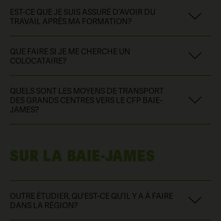
La grande majorité de ton matériel te sera fourni au
programmes,
clique ici.
EST-CE QUE JE SUIS ASSURÉ D’AVOIR DU
Centre. De plus, si tu obtiens ton diplôme dans ton
TRAVAIL APRÈS MA FORMATION?
programme d’études,
le Centre te remboursera tes frais
de formation
(cahiers et matériel inclus dans les frais de
Nous ne pouvons l’assurer à 100 %. Cependant,
nos
formation)
*!
QUE FAIRE SI JE ME CHERCHE UN
formations dans le domaine minier
ont un excellent taux
COLOCATAIRE?
de placement.
* Cette politique ne s’applique pas aux élèves bénéficiant du programme
d’aide Services Québec ni aux élèves internationaux étant donné qu’ils
reçoivent déjà un remboursement des frais de formation.
Tu peux en parler avec notre personnel de l’admission.
QUELS SONT LES MOYENS DE TRANSPORT
Communique avec nous!
DES GRANDS CENTRES VERS LE CFP BAIE-
JAMES?
Tu peux utiliser ta voiture, l’autobus interurbain (
Orléans
Express
,
Intercar
, etc.) ou le
covoiturage
.
SUR LA BAIE-JAMES
OUTRE ÉTUDIER, QU’EST-CE QU’IL Y A À FAIRE
DANS LA RÉGION?