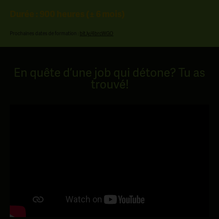
Durée : 900 heures (± 6 mois)
Prochaines dates de formation :
bit.ly/4brcWGO
En quête d’une job qui détone? Tu as
trouvé!