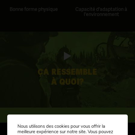
Bonne forme physique
Capacité d'adaptation à
l'environnement
ÇA RESSEMBLE
À QUOI?
Nous utilisons des cookies pour vous offrir la
meilleure expérience sur notre site. Vous pouvez