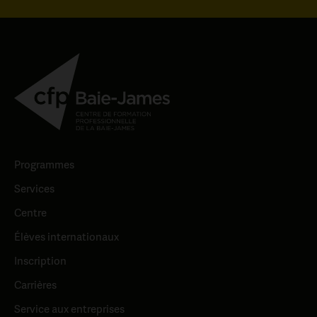
Si tu rencontres des enjeux en lien avec
l’hébergement, notre animatrice à la vie
étudiante saura t’accompagner.
Programmes
Services
Centre
Élèves internationaux
Inscription
Carrières
Service aux entreprises