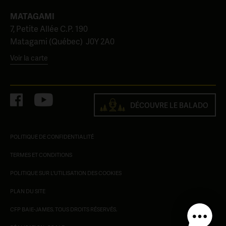
MATAGAMI
7, Petite Allée C.P. 190
Matagami (Québec) J0Y 2A0
Voir la carte
DÉCOUVRE LE BALADO
POLITIQUE DE CONFIDENTIALITÉ
TERMES ET CONDITIONS
POLITIQUE SUR L'UTILISATION DES COOKIES
PLAN DU SITE
CFP BAIE-JAMES. TOUS DROITS RÉSERVÉS.