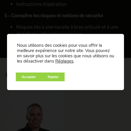
Instructions d’opération
5 – Connaître les risques et notions de sécurité
Risques liés à une nacelle à bras articulé et à une
plateforme élévatrice à ciseaux
Bonnes et mauvaises pratiques
Nous utilisons des cookies pour vous offrir la
meilleure expérience sur notre site. Vous pouvez
en savoir plus sur les cookies que nous utilisons ou
les désactiver dans
Réglages
.
FORMATEUR
Accepter
Rejeter